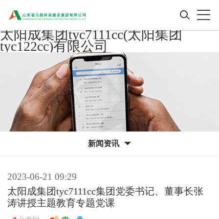
太阳成集团tyc7111cc(太阳集团
tyc122cc)有限公司
新闻资讯
2023-06-21 09:29
太阳成集团tyc7111cc集团党委书记、董事长张
涛讲授主题教育专题党课