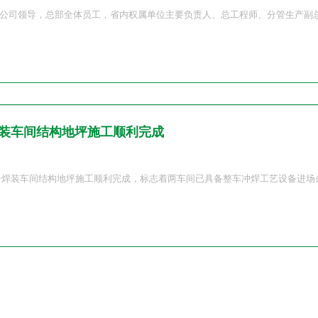
培训，公司领导，总部全体员工，省内权属单位主要负责人、总工程师、分管生产副总
焊装车间结构地坪施工顺利完成
号焊装车间结构地坪施工顺利完成，标志着两车间已具备整车冲焊工艺设备进场条件