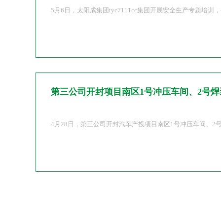
5月6日，太阳成集团tyc7111cc集团开展安全生产专题
第三公司开封项目南区1号冲压车间、2号
4月28日，第三公司开封汽车产投项目南区1号冲压车间、2