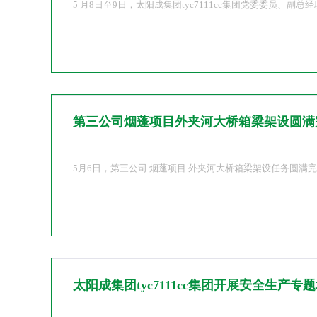
5 月8日至9日，太阳成集团tyc7111cc集团党委委员、
第三公司烟蓬项目外夹河大桥箱梁架设圆满
5月6日，第三公司 烟蓬项目 外夹河大桥箱梁架设任务圆满
太阳成集团tyc7111cc集团开展安全生产专