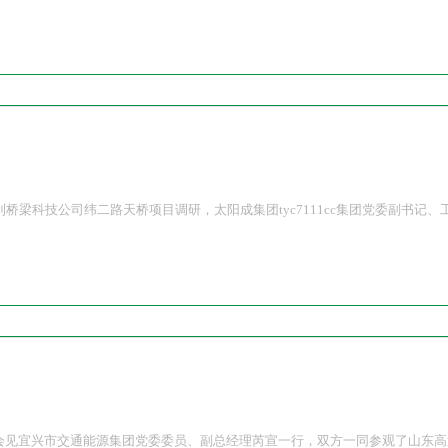
张涛到桥梁科技公司纬二路天桥项目调研，太阳成集团tyc7111cc集团党委副书记
事长张涛会见宜兴市交通能源集团党委委员、副总经理芮宣一行，双方一同参观了山东高