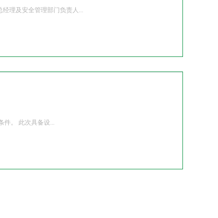
经理及安全管理部门负责人...
。 此次具备设...