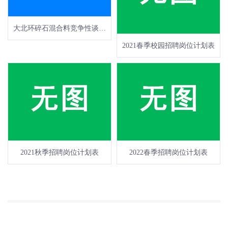
大北环碎石混合料竞争性谈判采购公告
2021春季校园招聘岗位计划表
2021秋季招聘岗位计划表
2022春季招聘岗位计划表