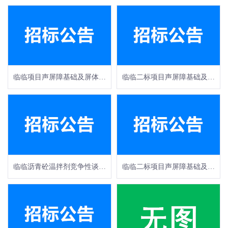
临临项目声屏障基础及屏体安装工程候选人公示
临临二标项目声屏障基础及屏体安装工程劳务采购公告
临临沥青砼温拌剂竞争性谈判采购公告
临临二标项目声屏障基础及屏体安装工程采购公告