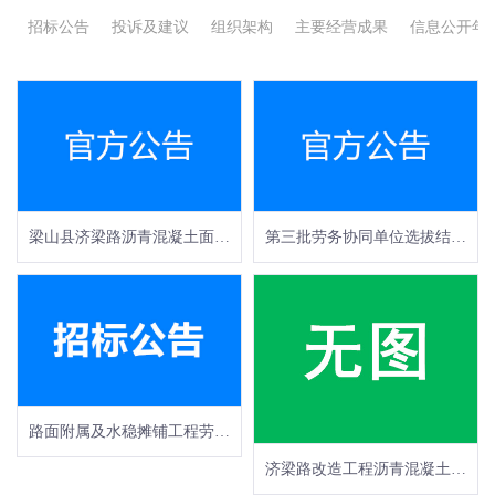
招标公告
投诉及建议
组织架构
主要经营成果
信息公开年
梁山县济梁路沥青混凝土面层摊铺工程劳务候选人公示
第三批劳务协同单位选拔结果公示
路面附属及水稳摊铺工程劳务采购公告
济梁路改造工程沥青混凝土面层摊铺劳务采购公告