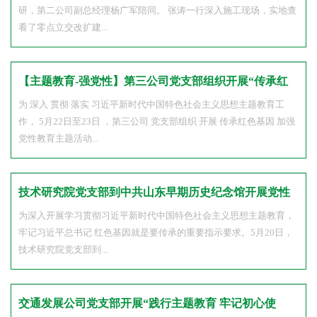
研，第二公司副总经理杨广军陪同。 张涛一行深入施工现场，实地查
看了零点立交改扩建...
【主题教育-强党性】第三公司党支部组织开展“传承红
色基因 加强党性教育”
为 深入 贯彻 落实 习近平新时代中国特色社会主义思想主题教育工
作， 5月22日至23日 ，第三公司 党支部组织 开展 传承红色基因 加强
党性教育主题活动...
技术研究院党支部到中共山东早期历史纪念馆开展党性
教育
为深入开展学习贯彻习近平新时代中国特色社会主义思想主题教育，
牢记习近平总书记 红色基因就是要传承的重要指示要求。5月20日，
技术研究院党支部到...
交通发展公司党支部开展“践行主题教育 牢记初心使