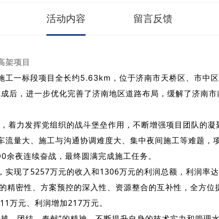
活动内容
留言反馈
高架项目
施工一标段项目全长约
5.63km，位于济南市天桥区、市
固完成后，进一步优化完善了济南地区道路布局，缓解了济南
着力发挥党组织的战斗堡垒作用，不断增强项目团队的凝聚
常车流量大、施工与沟通协调难度大、集中夜间施工等难题，
00余夜连续奋战，最终圆满完成施工任务。
，实现了
5257万元的收
入和1306万元的利润总额，利润率达
的精密性、方案预控的深入性、资源整合的互补性，全方位
11万元、利润增加217万元。
卓越、团结、奉献”的精神，不断提升自身的技术实力和管理