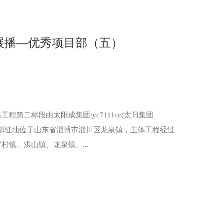
体展播—优秀项目部（五）
程第二标段由太阳成集团tyc7111cc(太阳集团
建，项目部驻地位于山东省淄博市淄川区龙泉镇，主体工程经过
村镇、洪山镇、龙泉镇、...