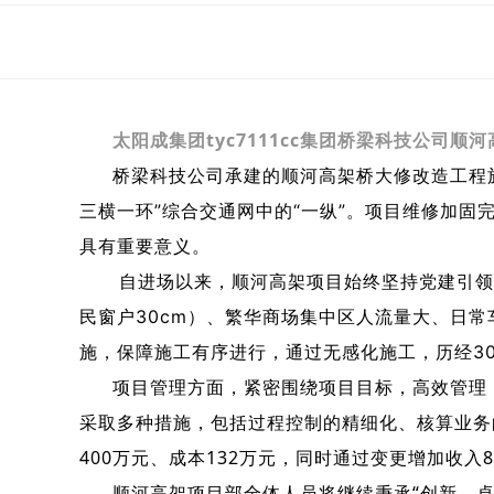
太阳成集团tyc7111cc集团桥梁科技公司顺河
桥梁科技公司承建的顺河高架桥大修改造工程
三横一环”综合交通网中的“一纵”。项目维修加
具有重要意义。
自进场以来，顺河高架项目始终坚持党建引领，
民窗户
30cm）、繁华商场集中区人流量大、日
施，保障施工有序进行，
通过无感化施工，历经
3
项目管理方面，紧密围绕项目目标，高效管理
采取多种措施，包括过程控制的精细化、核算业务
400万元、成本132万元，同时通过变更增加收入8
顺河高架项目部全体人员将继续秉承
“创新、