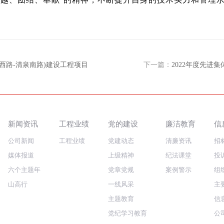
河西路-清泉南路)建设工程项目
下一篇：
2022年度先进
新闻资讯
工程业绩
党的建设
廉洁教育
信
公司新闻
工程业绩
党建动态
清廉资讯
招
媒体报道
上级精神
纪法课堂
投
六个主题年
党章党规
案例警示
组
山高行
一线风采
主
主题教育
信
党纪学习教育
公