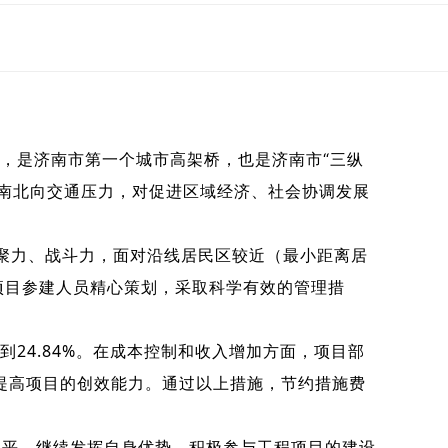
中区，是济南市第一个城市高架桥，也是济南
市“三纵
市南北向交通压力，对促进区域经济、社会协调发展
力、战斗力，面对沿线居民区较近（最小距离居
项目参建人员精心策划，
采取科学有效的管理措
到24.84%。在成本控制和收入增加方面，项目部
提高项目的创效能力。通过以上措施，节约措施费
水平，继续发挥自身优势，积极参与工程项目的建设