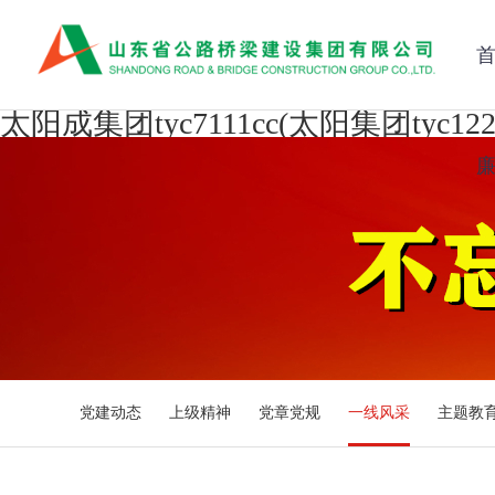
太阳成集团tyc7111cc(太阳集团tyc12
党建动态
上级精神
党章党规
一线风采
主题教